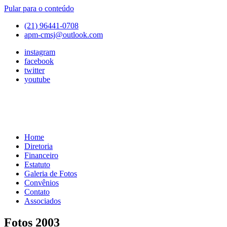
Pular para o conteúdo
(21) 96441-0708
apm-cmsj@outlook.com
instagram
facebook
twitter
youtube
Home
APM
Associação
Diretoria
de
Financeiro
Pais
Estatuto
e
Galeria de Fotos
Mestres
Convênios
do
Contato
Colégio
Associados
Marista
São
Fotos 2003