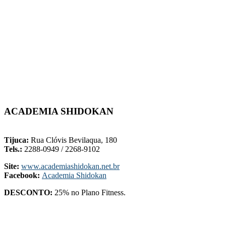
ACADEMIA SHIDOKAN
-
Tijuca:
Rua Clóvis Bevilaqua, 180
Tels.:
2288-0949 / 2268-9102
Site:
www.academiashidokan.net.br
Facebook:
Academia Shidokan
DESCONTO:
25% no Plano Fitness.