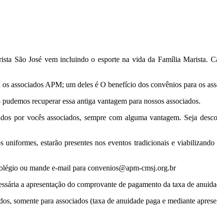
sta São José vem incluindo o esporte na vida da Família Marista. Ca
ra os associados APM; um deles é O benefício dos convênios para os ass
 pudemos recuperar essa antiga vantagem para nossos associados.
zados por vocês associados, sempre com alguma vantagem. Seja desc
niformes, estarão presentes nos eventos tradicionais e viabilizando 
 Colégio ou mande e-mail para convenios@apm-cmsj.org.br
necessária a apresentação do comprovante de pagamento da taxa de anui
idos, somente para associados (taxa de anuidade paga e mediante apr