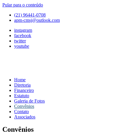
Pular para o conteúdo
(21) 96441-0708
apm-cmsj@outlook.com
instagram
facebook
twitter
youtube
Home
APM
Associação
Diretoria
de
Financeiro
Pais
Estatuto
e
Galeria de Fotos
Mestres
Convênios
do
Contato
Colégio
Associados
Marista
São
Convênios