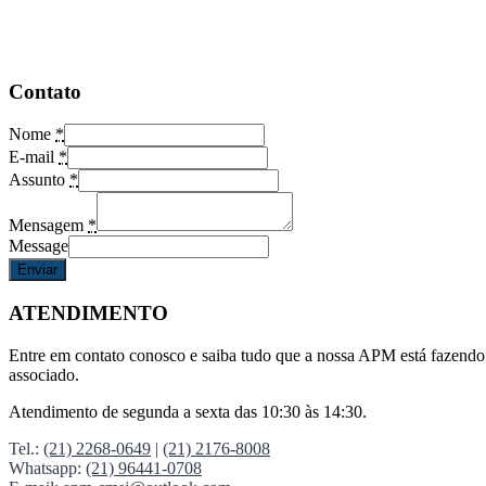
José
Contato
Nome
*
E-mail
*
Assunto
*
Mensagem
*
Message
Enviar
ATENDIMENTO
Entre em contato conosco e saiba tudo que a nossa APM está fazendo 
associado.
Atendimento de segunda a sexta das 10:30 às 14:30.
Tel.:
(21) 2268-0649
|
(21) 2176-8008
Whatsapp:
(21) 96441-0708