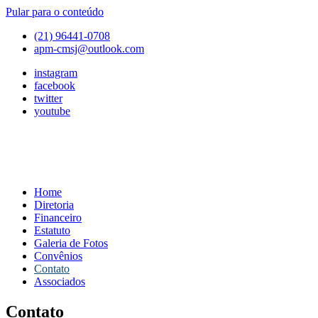
Pular para o conteúdo
(21) 96441-0708
apm-cmsj@outlook.com
instagram
facebook
twitter
youtube
Home
APM
Associação
Diretoria
de
Financeiro
Pais
Estatuto
e
Galeria de Fotos
Mestres
Convênios
do
Contato
Colégio
Associados
Marista
São
Contato