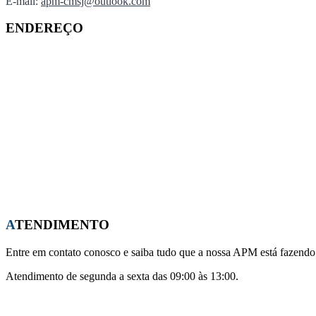
E-mail:
apm-cmsj@outlook.com
ENDEREÇO
ATENDIMENTO
Entre em contato conosco e saiba tudo que a nossa APM está fazendo 
Atendimento de segunda a sexta das 09:00 às 13:00.
Whatsapp:
(21) 96441-0708
E-mail:
apm-cmsj@outlook.com