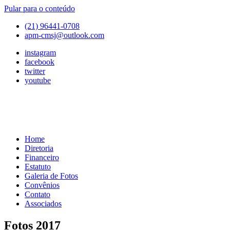
Pular para o conteúdo
(21) 96441-0708
apm-cmsj@outlook.com
instagram
facebook
twitter
youtube
Home
APM
Associação
Diretoria
de
Financeiro
Pais
Estatuto
e
Galeria de Fotos
Mestres
Convênios
do
Contato
Colégio
Associados
Marista
São
Fotos 2017