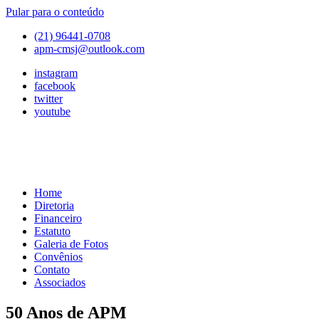
Pular para o conteúdo
(21) 96441-0708
apm-cmsj@outlook.com
instagram
facebook
twitter
youtube
Home
APM
Associação
Diretoria
de
Financeiro
Pais
Estatuto
e
Galeria de Fotos
Mestres
Convênios
do
Contato
Colégio
Associados
Marista
São
50 Anos de APM