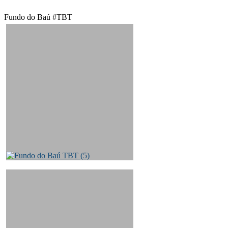
José
Fundo do Baú #TBT