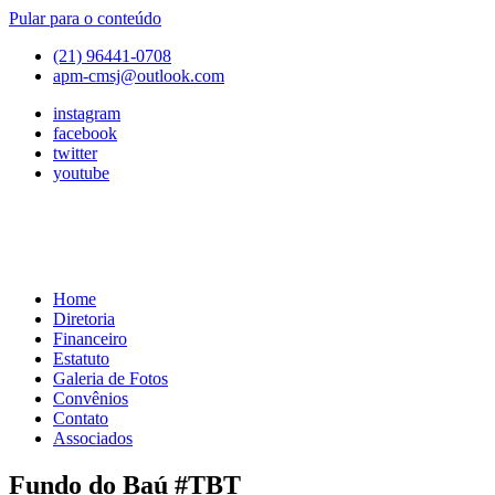
Pular para o conteúdo
(21) 96441-0708
apm-cmsj@outlook.com
instagram
facebook
twitter
youtube
Home
APM
Associação
Diretoria
de
Financeiro
Pais
Estatuto
e
Galeria de Fotos
Mestres
Convênios
do
Contato
Colégio
Associados
Marista
São
Fundo do Baú #TBT