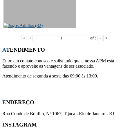
«
‹
of
3
›
»
ATENDIMENTO
Entre em contato conosco e saiba tudo que a nossa APM está
fazendo e aproveite as vantagens de ser associado.
Atendimento de segunda a sexta das 09:00 às 13:00.
Whatsapp:
(21) 96441-0708
E-mail:
apm-cmsj@outlook.com
ENDEREÇO
Rua Conde de Bonfim, Nº 1067, Tijuca - Rio de Janeiro - RJ
INSTAGRAM