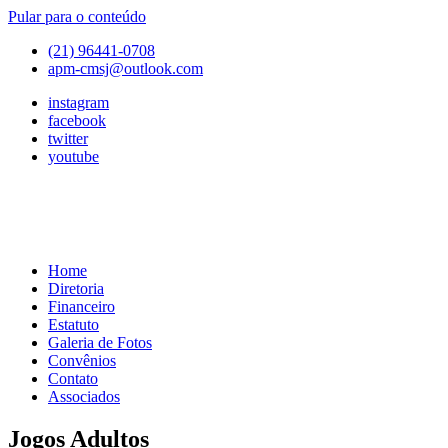
Pular para o conteúdo
(21) 96441-0708
apm-cmsj@outlook.com
instagram
facebook
twitter
youtube
Home
APM
Associação
Diretoria
de
Financeiro
Pais
Estatuto
e
Galeria de Fotos
Mestres
Convênios
do
Contato
Colégio
Associados
Marista
São
Jogos Adultos