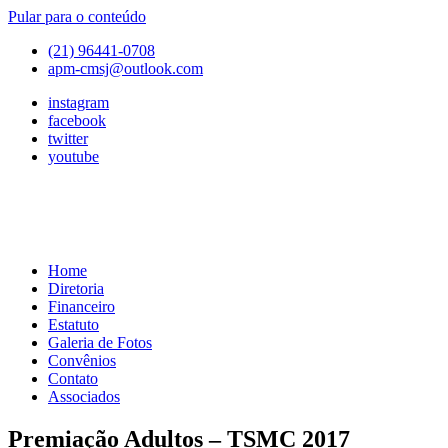
Pular para o conteúdo
(21) 96441-0708
apm-cmsj@outlook.com
instagram
facebook
twitter
youtube
Home
APM
Associação
Diretoria
de
Financeiro
Pais
Estatuto
e
Galeria de Fotos
Mestres
Convênios
do
Contato
Colégio
Associados
Marista
São
Premiação Adultos – TSMC 2017