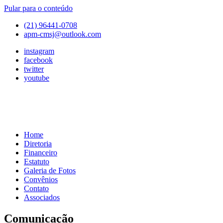
Pular para o conteúdo
(21) 96441-0708
apm-cmsj@outlook.com
instagram
facebook
twitter
youtube
Home
APM
Associação
Diretoria
de
Financeiro
Pais
Estatuto
e
Galeria de Fotos
Mestres
Convênios
do
Contato
Colégio
Associados
Marista
São
Comunicação