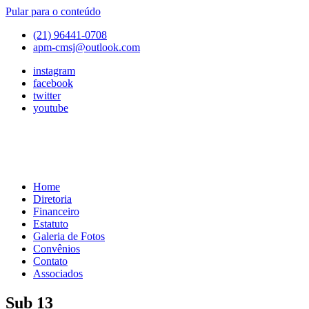
Pular para o conteúdo
(21) 96441-0708
apm-cmsj@outlook.com
instagram
facebook
twitter
youtube
Home
APM
Associação
Diretoria
de
Financeiro
Pais
Estatuto
e
Galeria de Fotos
Mestres
Convênios
do
Contato
Colégio
Associados
Marista
São
Sub 13