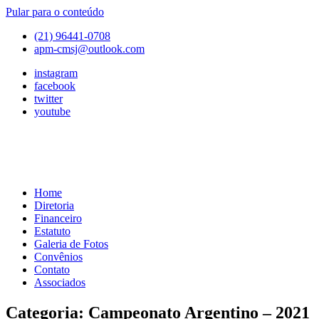
Pular para o conteúdo
(21) 96441-0708
apm-cmsj@outlook.com
instagram
facebook
twitter
youtube
Home
APM
Associação
Diretoria
de
Financeiro
Pais
Estatuto
e
Galeria de Fotos
Mestres
Convênios
do
Contato
Colégio
Associados
Marista
São
Categoria:
Campeonato Argentino – 2021